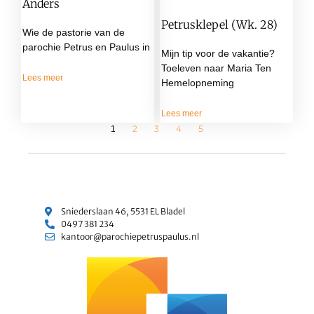
Anders
Petrusklepel (wk. 28)
Wie de pastorie van de
parochie Petrus en Paulus in
Mijn tip voor de vakantie?
Toeleven naar Maria Ten
Lees meer
Hemelopneming
Lees meer
2
3
4
5
1
Sniederslaan 46, 5531 EL Bladel
0497 381 234
kantoor@parochiepetruspaulus.nl