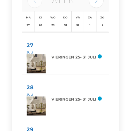
WEEK
1
MA
DI
WO
DO
VR
ZA
ZO
27
28
29
30
31
1
2
27
JULI
VIERINGEN 25- 31 JULI
28
JULI
VIERINGEN 25- 31 JULI
29