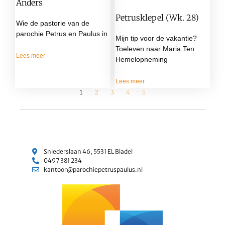
Anders
Petrusklepel (wk. 28)
Wie de pastorie van de
parochie Petrus en Paulus in
Mijn tip voor de vakantie?
Toeleven naar Maria Ten
Lees meer
Hemelopneming
Lees meer
2
3
4
5
1
Sniederslaan 46, 5531 EL Bladel
0497 381 234
kantoor@parochiepetruspaulus.nl