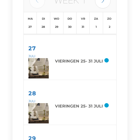
WEEK
1
MA
DI
WO
DO
VR
ZA
ZO
27
28
29
30
31
1
2
27
JULI
VIERINGEN 25- 31 JULI
28
JULI
VIERINGEN 25- 31 JULI
29