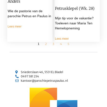
Anders
Petrusklepel (wk. 28)
Wie de pastorie van de
parochie Petrus en Paulus in
Mijn tip voor de vakantie?
Toeleven naar Maria Ten
Lees meer
Hemelopneming
Lees meer
2
3
4
5
1
Sniederslaan 46, 5531 EL Bladel
0497 381 234
kantoor@parochiepetruspaulus.nl