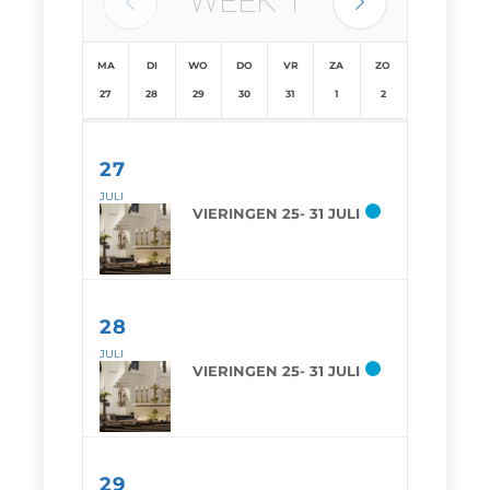
WEEK
1
MA
DI
WO
DO
VR
ZA
ZO
27
28
29
30
31
1
2
27
JULI
VIERINGEN 25- 31 JULI
28
JULI
VIERINGEN 25- 31 JULI
29