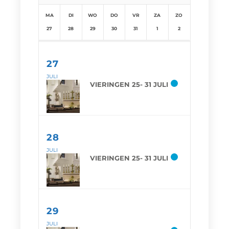
MA
DI
WO
DO
VR
ZA
ZO
27
28
29
30
31
1
2
27
JULI
VIERINGEN 25- 31 JULI
28
JULI
VIERINGEN 25- 31 JULI
29
JULI