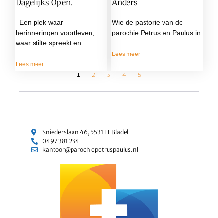
Dagelijks Open.
Anders
Een plek waar
Wie de pastorie van de
herinneringen voortleven,
parochie Petrus en Paulus in
waar stilte spreekt en
Lees meer
Lees meer
2
3
4
5
1
Sniederslaan 46, 5531 EL Bladel
0497 381 234
kantoor@parochiepetruspaulus.nl