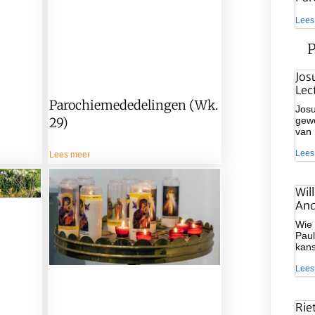
Lees
P
Jos
Lec
Parochiemededelingen (wk.
Josu
gewe
29)
van
Lees
Lees meer
Wil
And
Wie 
Paul
kan
Lees
Rie