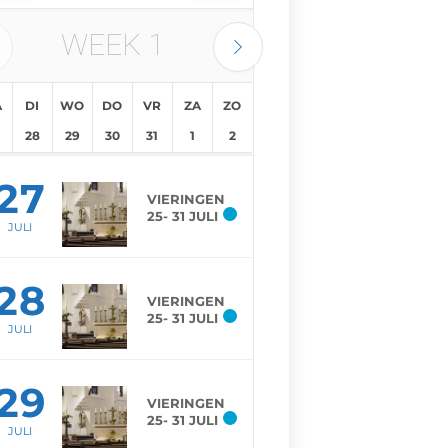
WEEK
1
A
DI
WO
DO
VR
ZA
ZO
28
29
30
31
1
2
27
VIERINGEN
25- 31 JULI
JULI
28
VIERINGEN
25- 31 JULI
JULI
29
VIERINGEN
25- 31 JULI
JULI