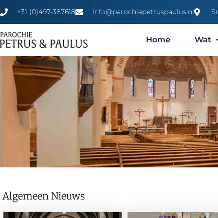
+31 (0)497-387618
info@parochiepetruspaulus.nl
S
Home
Wat
Algemeen Nieuws