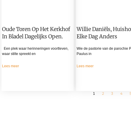
Oude Toren Op Het Kerkhof
Willie Daniëls, Huish
In Bladel Dagelijks Open.
Elke Dag Anders
Een plek waar herinneringen voortleven,
Wie de pastorie van de parochie 
waar stilte spreekt en
Paulus in
Lees meer
Lees meer
2
3
4
1