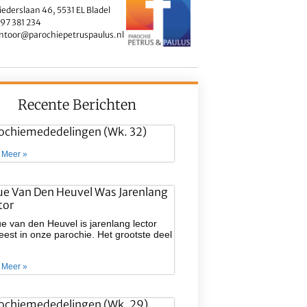
iederslaan 46, 5531 EL Bladel
97 381 234
ntoor@parochiepetruspaulus.nl
Recente Berichten
ochiemededelingen (wk. 32)
 Meer »
ue Van Den Heuvel Was Jarenlang
tor
e van den Heuvel is jarenlang lector
est in onze parochie. Het grootste deel
 Meer »
ochiemededelingen (wk. 29)