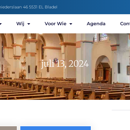
niederslaan 46 5531 EL Bladel
Wij
Voor Wie
Agenda
Con
juli 13, 2024