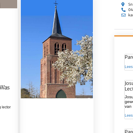
Sn
04
ka
Par
Lees
Jos
 Was
Lec
Josu
gewe
van
 lector
Lees
Par