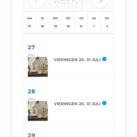
WEEK
1
MA
DI
WO
DO
VR
ZA
ZO
27
28
29
30
31
1
2
27
JULI
VIERINGEN 25- 31 JULI
28
JULI
VIERINGEN 25- 31 JULI
29