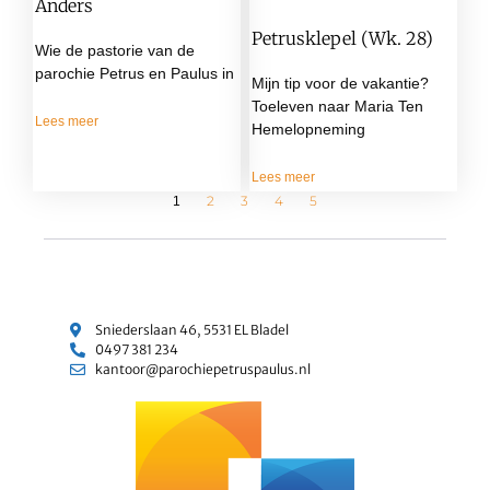
Anders
Petrusklepel (wk. 28)
Wie de pastorie van de
parochie Petrus en Paulus in
Mijn tip voor de vakantie?
Toeleven naar Maria Ten
Lees meer
Hemelopneming
Lees meer
2
3
4
5
1
Sniederslaan 46, 5531 EL Bladel
0497 381 234
kantoor@parochiepetruspaulus.nl