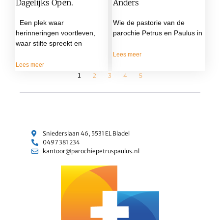
Dagelijks Open.
Anders
Een plek waar
Wie de pastorie van de
herinneringen voortleven,
parochie Petrus en Paulus in
waar stilte spreekt en
Lees meer
Lees meer
2
3
4
5
1
Sniederslaan 46, 5531 EL Bladel
0497 381 234
kantoor@parochiepetruspaulus.nl