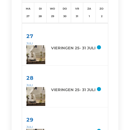
MA
DI
WO
DO
VR
ZA
ZO
27
28
29
30
31
1
2
27
JULI
VIERINGEN 25- 31 JULI
28
JULI
VIERINGEN 25- 31 JULI
29
JULI