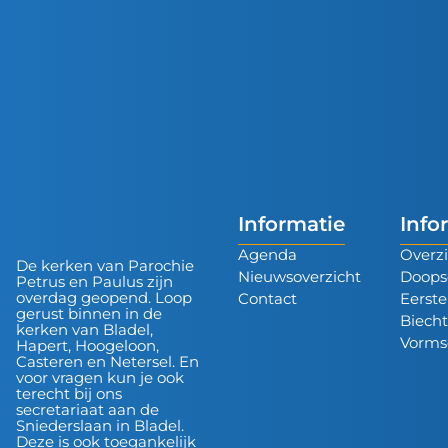
Informatie
Info
Agenda
Overzi
De kerken van Parochie
Nieuwsoverzicht
Doops
Petrus en Paulus zijn
overdag geopend. Loop
Contact
Eerst
gerust binnen in de
Biech
kerken van Bladel,
Vorms
Hapert, Hoogeloon,
Casteren en Netersel. En
voor vragen kun je ook
terecht bij ons
secretariaat aan de
Sniederslaan in Bladel.
Deze is ook toegankelijk