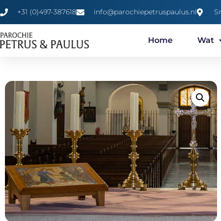
+31 (0)497-387618
info@parochiepetruspaulus.nl
S
Home
Wat