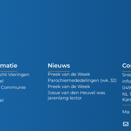
rmatie
Nieuws
Co
Preek van de Week
cht Vieringen
Sni
Parochiemededelingen (wk. 32)
el
inf
Preek van de Week
e Communie
049
Josue van den Heuvel was
t
NL 
jarenlang lector
Kan
el
Ma 