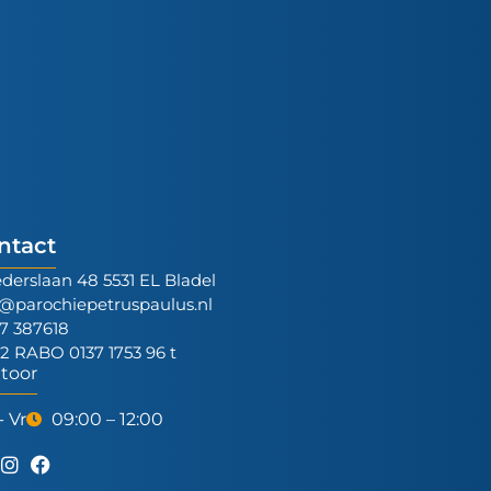
ntact
ederslaan 48 5531 EL Bladel
o@parochiepetruspaulus.nl
7 387618
12 RABO 0137 1753 96 t
toor
- Vr
09:00 – 12:00