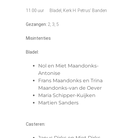
11.00 uur Bladel, Kerk H. Petrus’ Banden
Gezangen:
2, 3, 5
Misintenties
Bladel:
Nol en Miet Maandonks-
Antonise
Frans Maandonks en Trina
Maandonks-van de Oever
Maria Schipper-Kuijken
Martien Sanders
Casteren:
Janus Dirks en Miet Dirks-