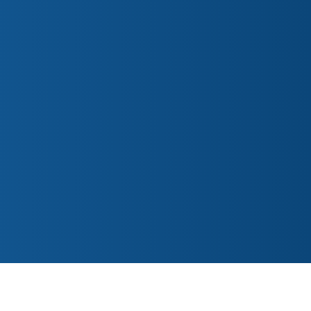
ntact
ederslaan 48 5531 EL Bladel
o@parochiepetruspaulus.nl