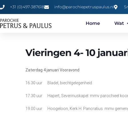
+31 (0)497-387618
info@parochiepetruspaulus.nl
S
Home
Wat
Vieringen 4- 10 januar
Zaterdag 4
januari
Vooravond
16.30 uur Bladel, biechtgelegenheid
17.30 uur Hapert, Severinuskapel mmv parochieel koo
19.00 uur Hoogeloon, Kerk H. Pancratius mmv gemen