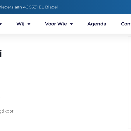
niederslaan 46 5531 EL Bladel
Wij
Voor Wie
Agenda
Con
i
r
gd koor