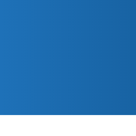
Informatie
Info
Agenda
Overzi
De kerken van Parochie
Nieuwsoverzicht
Doops
Petrus en Paulus zijn