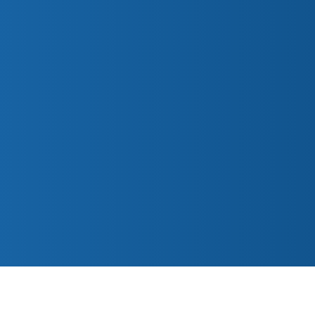
rmatie
Nieuws
Co
Preek van de Week
cht Vieringen
Sni
Parochiemededelingen (wk. 32)
el
inf