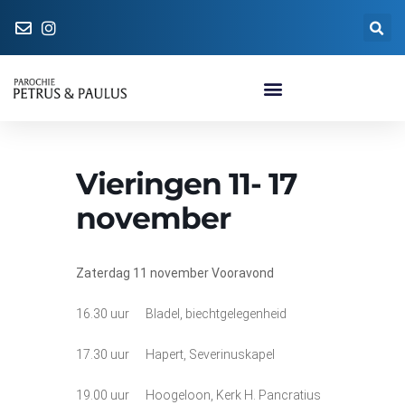
Naar de parochiewinkel
Vieringen 11- 17
november
Zaterdag 11 november Vooravond
16.30 uur Bladel, biechtgelegenheid
17.30 uur Hapert, Severinuskapel
19.00 uur Hoogeloon, Kerk H. Pancratius