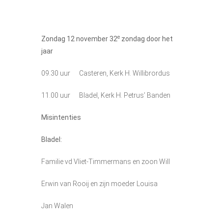
e
Zondag 12 november 32
zondag door het
jaar
09.30 uur Casteren, Kerk H. Willibrordus
11.00 uur Bladel, Kerk H. Petrus’ Banden
Misintenties
Bladel:
Familie vd Vliet-Timmermans en zoon Will
Erwin van Rooij en zijn moeder Louisa
Jan Walen